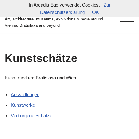
In Arcadia Ego verwendet Cookies.
Zur
in arcadia ego
Datenschutzerklärung
OK
Zum
Art, architecture, museums, exhibitions & more around
Inhalt
Vienna, Bratislava and beyond
springen
Kunstschätze
Kunst rund um Bratislava und Wien
Ausstellungen
Kunstwerke
Verborgene Schätze