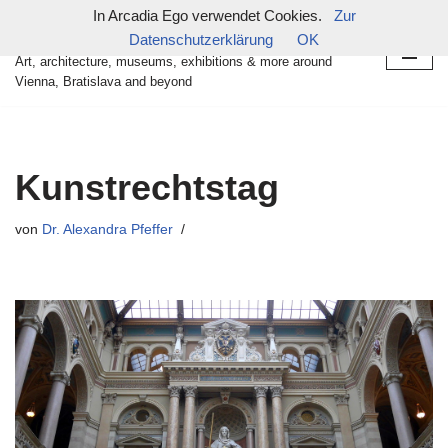
In Arcadia Ego verwendet Cookies.
Zur
in arcadia ego
Datenschutzerklärung
OK
Zum
Art, architecture, museums, exhibitions & more around
Inhalt
Vienna, Bratislava and beyond
springen
Kunstrechtstag
von
Dr. Alexandra Pfeffer