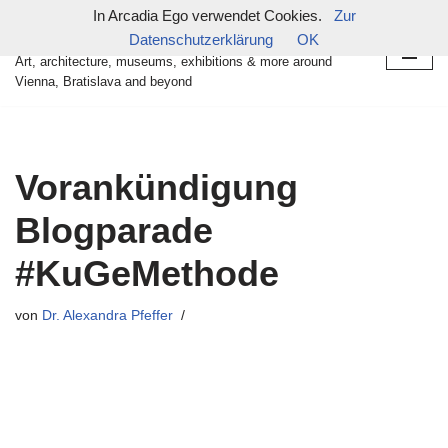
In Arcadia Ego verwendet Cookies.
Zur
in arcadia ego
Datenschutzerklärung
OK
Zum
Art, architecture, museums, exhibitions & more around
Inhalt
Vienna, Bratislava and beyond
springen
Vorankündigung
Blogparade
#KuGeMethode
von
Dr. Alexandra Pfeffer