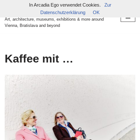
In Arcadia Ego verwendet Cookies.
Zur
in arcadia ego
Datenschutzerklärung
OK
Zum
Art, architecture, museums, exhibitions & more around
Inhalt
Vienna, Bratislava and beyond
springen
Kaffee mit …