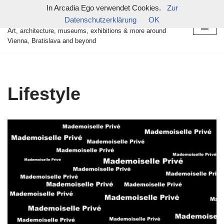
In Arcadia Ego verwendet Cookies.
Zur
in arcadia ego
Datenschutzerklärung
OK
Zum
Art, architecture, museums, exhibitions & more around
Inhalt
Vienna, Bratislava and beyond
springen
Lifestyle